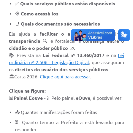
✅
Quais serviços públicos estão disponíveis
🧭
Como acessá-los
📑
Quais documentos são necessários
Ela ajuda a
facilitar o atendimento
, garantir a
transparência
🔍 e fortalecer a
confiança entre o
cidadão e o poder público
🤝.
📚 Prevista na
Lei Federal nº 13.460/2017
e na
Lei
ordinária nº 2.506 - Legislação Digital
, que asseguram
os
direitos do usuário dos serviços públicos
🏛️Carta 2026:
Clique aqui para acessar
.
Clique na figura:
📊
Painel Eouve -
📱 Pelo painel
eOuve
, é possível ver:
📥 Quantas manifestações foram feitas
⏳ Quanto tempo a Prefeitura está levando para
responder