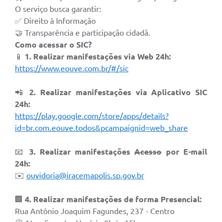
O serviço busca garantir:
✅ Direito à Informação
🤝 Transparência e participação cidadã.
Como acessar o SIC?
📱
1. Realizar manifestações via Web 24h:
https://www.eouve.com.br/#/sic
📲
2. Realizar manifestações via Aplicativo SIC
24h:
https://play.google.com/store/apps/details?
id=br.com.eouve.todos&pcampaignid=web_share
📧
3. Realizar manifestações
Acesso
por E-mail
24h:
✉️
ouvidoria@iracemapolis.sp.gov.br
🏢
4. Realizar manifestações de forma Presencial:
Rua Antônio Joaquim Fagundes, 237 - Centro