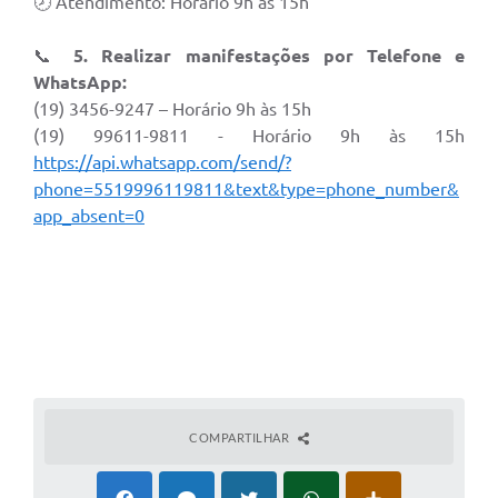
🕗 Atendimento: Horário 9h às 15h
📞
5. Realizar manifestações por Telefone e
WhatsApp:
(19) 3456-9247 – Horário 9h às 15h
(19) 99611-9811 - Horário 9h às 15h
https://api.whatsapp.com/send/?
phone=5519996119811&text&type=phone_number&
app_absent=0
COMPARTILHAR