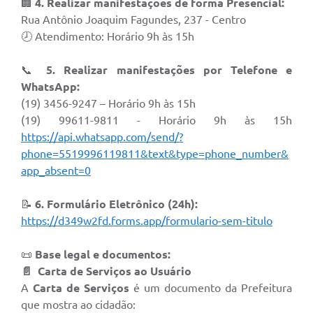
🏢
4. Realizar manifestações de forma Presencial:
Rua Antônio Joaquim Fagundes, 237 - Centro
🕗 Atendimento: Horário 9h às 15h
📞
5. Realizar manifestações por Telefone e
WhatsApp:
(19) 3456-9247 – Horário 9h às 15h
(19) 99611-9811 - Horário 9h às 15h
https://api.whatsapp.com/send/?
phone=5519996119811&text&type=phone_number&
app_absent=0
📝
6. Formulário Eletrônico (24h):
https://d349w2fd.forms.app/formulario-sem-titulo
📜
Base legal e documentos:
📄 Carta de Serviços ao Usuário
A
Carta de Serviços
é um documento da Prefeitura
que mostra ao cidadão: