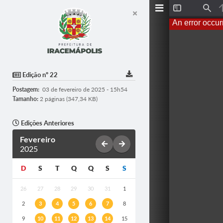
T
F
o
i
An error occur
g
n
g
d
l
e
S
i
d
Edição nº 22
e
b
Postagem:
03 de fevereiro de 2025 - 15h54
a
r
Tamanho:
2 páginas (347,34 KB)
Edições Anteriores
Fevereiro
2025
D
S
T
Q
Q
S
S
26
27
28
29
30
31
1
2
3
4
5
6
7
8
9
10
11
12
13
14
15