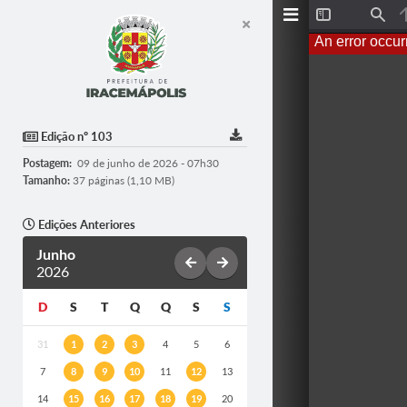
T
F
o
i
An error occur
g
n
g
d
l
e
S
i
d
Edição nº 103
e
b
Postagem:
09 de junho de 2026 - 07h30
a
r
Tamanho:
37 páginas (1,10 MB)
Edições Anteriores
Junho
2026
D
S
T
Q
Q
S
S
31
1
2
3
4
5
6
7
8
9
10
11
12
13
14
15
16
17
18
19
20