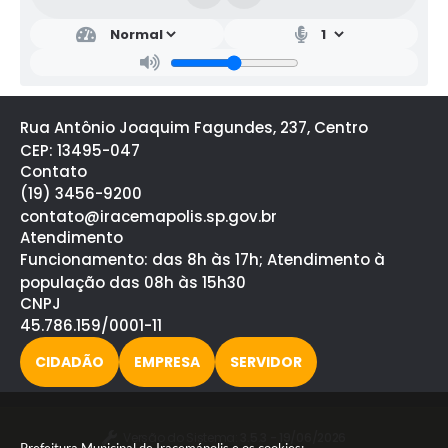
Secr
etar
ia
de
Saú
de
Rua Antônio Joaquim Fagundes, 237, Centro
Ralf
Silva
CEP: 13495-047
Contato
(19) 3456-9200
contato@iracemapolis.sp.gov.br
Atendimento
Funcionamento: das 8h às 17h; Atendimento à
população das 08h às 15h30
CNPJ
45.786.159/0001-11
CIDADÃO
EMPRESA
SERVIDOR
Versão do Sistema:
3.5.3 - 19/06/2026