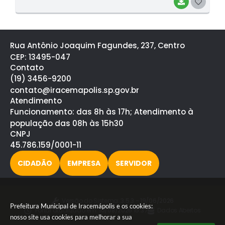
BAIXAR
G
O
S
Rua Antônio Joaquim Fagundes, 237, Centro
T
CEP: 13495-047
E
Contato
(19) 3456-9200
I
contato@iracemapolis.sp.gov.br
Atendimento
Funcionamento: das 8h às 17h; Atendimento à
população das 08h às 15h30
CNPJ
45.786.159/0001-11
CIDADÃO
EMPRESA
SERVIDOR
Versão do Sistema:
3.5.3 - 19/06/2026
Prefeitura Municipal de Iracemápolis e os cookies:
Portal atualizado em:
10/08/2026 15:37
Dados Abertos
nosso site usa cookies para melhorar a sua