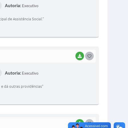
Autoria:
Executivo
S
T
al de Assistência Social.”
E
I
BAIXAR
G
O
Autoria:
Executivo
S
T
 e dá outras providências”
E
I
BAIXAR
G