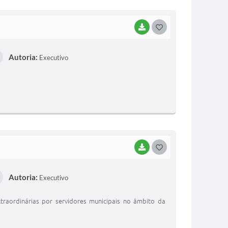
BAIXAR
G
O
Autoria:
Executivo
S
T
E
I
BAIXAR
G
O
Autoria:
Executivo
S
T
traordinárias por servidores municipais no âmbito da
E
I