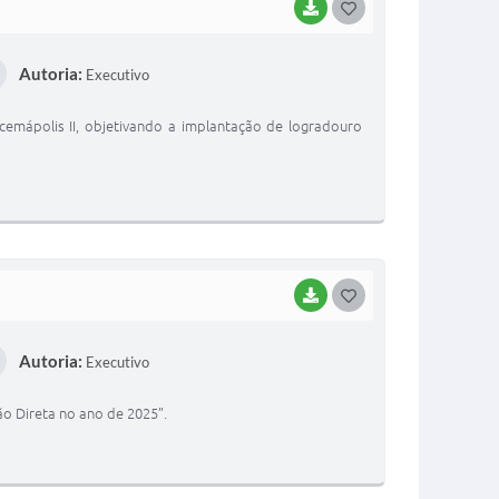
BAIXAR
G
O
Autoria:
Executivo
S
T
acemápolis II, objetivando a implantação de logradouro
E
I
BAIXAR
G
O
Autoria:
Executivo
S
T
o Direta no ano de 2025”.
E
I