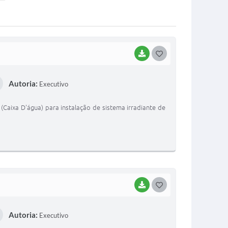
BAIXAR
G
O
Autoria:
Executivo
S
T
(Caixa D'água) para instalação de sistema irradiante de
E
I
BAIXAR
G
O
Autoria:
Executivo
S