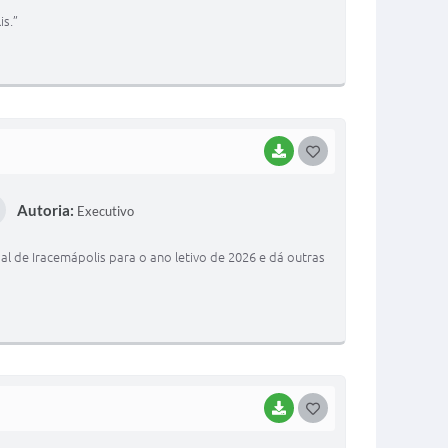
T
s.”
E
I
BAIXAR
G
O
Autoria:
Executivo
S
T
l de Iracemápolis para o ano letivo de 2026 e dá outras
E
I
BAIXAR
G
O