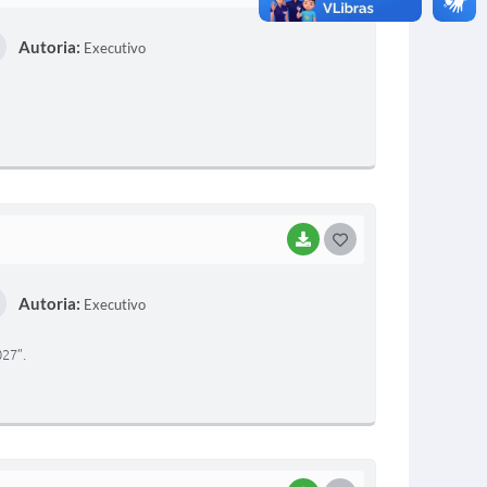
O
Autoria:
Executivo
S
T
E
I
BAIXAR
G
O
Autoria:
Executivo
S
T
27”.
E
I