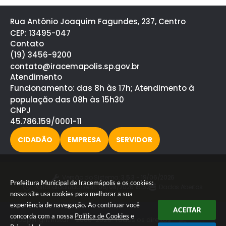
Rua Antônio Joaquim Fagundes, 237, Centro
CEP: 13495-047
Contato
(19) 3456-9200
contato@iracemapolis.sp.gov.br
Atendimento
Funcionamento: das 8h às 17h; Atendimento à
população das 08h às 15h30
CNPJ
45.786.159/0001-11
CIDADÃO
EMPRESA
SERVIDOR
Versão do Sistema:
3.5.3 - 19/06/2026
Prefeitura Municipal de Iracemápolis e os cookies:
Portal atualizado em:
06/08/2026 15:52
Dados Abertos
nosso site usa cookies para melhorar a sua
experiência de navegação. Ao continuar você
ACEITAR
concorda com a nossa
Política de Cookies
e
© Copyright Instar - 2006-2026. Todos os direitos