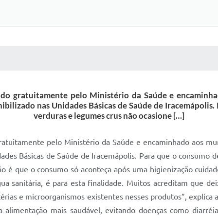
 MÍDIAS
RECEBA NOTÍCIAS
zado gratuitamente pelo Ministério da Saúde e encaminh
nibilizado nas Unidades Básicas de Saúde de Iracemápolis.
verduras e legumes crus não ocasione […]
 gratuitamente pelo Ministério da Saúde e encaminhado aos mun
dades Básicas de Saúde de Iracemápolis. Para que o consumo d
o é que o consumo só aconteça após uma higienização cuida
a sanitária, é para esta finalidade. Muitos acreditam que de
ctérias e microorganismos existentes nesses produtos”, explica a
a alimentação mais saudável, evitando doenças como diarréia