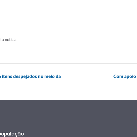
ta notícia.
e itens despejados no meio da
Com apoio d
 população