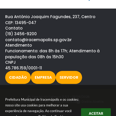
Rua Antônio Joaquim Fagundes, 237, Centro
CEP: 13495-047
Contato
(19) 3456-9200
contato@iracemapolis.sp.gov.br
Atendimento
Funcionamento: das 8h às 17h; Atendimento à
população das 08h às 15h30
CNPJ
45.786.159/0001-11
CIDADÃO
EMPRESA
SERVIDOR
Versão do Sistema:
3.5.3 - 19/06/2026
Prefeitura Municipal de Iracemápolis e os cookies:
Portal atualizado em:
07/08/2026 15:32
Dados Abertos
nosso site usa cookies para melhorar a sua
experiência de navegação. Ao continuar você
ACEITAR