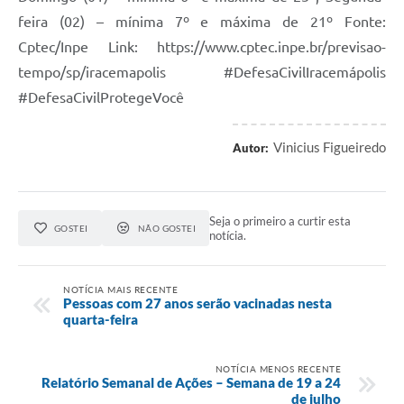
feira (02) – mínima 7º e máxima de 21º Fonte:
Cptec/Inpe Link: https://www.cptec.inpe.br/previsao-
tempo/sp/iracemapolis #DefesaCivilIracemápolis
#DefesaCivilProtegeVocê
Vinicius Figueiredo
Autor:
Seja o primeiro a curtir esta
GOSTEI
NÃO GOSTEI
notícia.
NOTÍCIA MAIS RECENTE
Pessoas com 27 anos serão vacinadas nesta
quarta-feira
NOTÍCIA MENOS RECENTE
Relatório Semanal de Ações – Semana de 19 a 24
de julho