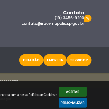
Contato
(19) 3456-9200
contato@iracemapolis.sp.gov.br
CIDADÃO
EMPRESA
SERVIDOR
ados Abertos
ACEITAR
 concorda com a nossa
Política de Cookies
e
nologia
PERSONALIZAR