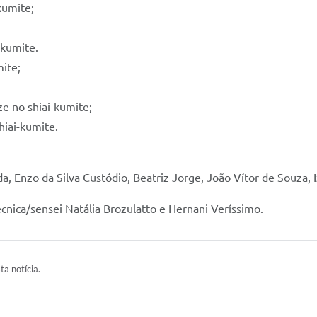
kumite;
-kumite.
mite;
e no shiai-kumite;
hiai-kumite.
ida, Enzo da Silva Custódio, Beatriz Jorge, João Vítor de Souza
nica/sensei Natália Brozulatto e Hernani Veríssimo.
ta notícia.