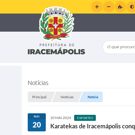
O que procura
Notícias
Principal
Notícias
Notícia
MAI
20 MAI 2024
ESPORTES
20
Karatekas de Iracemápolis con