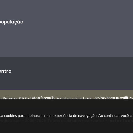
 população
entro
o Sistema:
3.5.3 - 19/06/2026
Portal atualizado em:
07/08/2026 15:32
D
 usa cookies para melhorar a sua experiência de navegação. Ao continuar você
right Instar - 2006-2026. Todos os direitos reservados -
Instar Tec