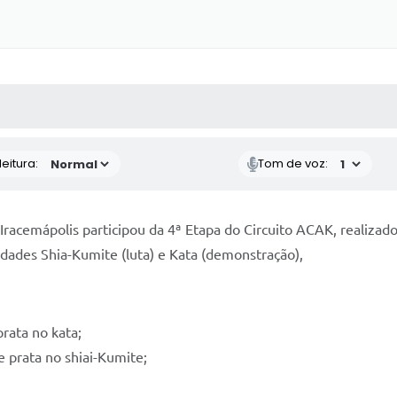
 MÍDIAS
RECEBA NOTÍCIAS
eitura:
Tom de voz:
Iracemápolis participou da 4ª Etapa do Circuito ACAK, realiza
idades Shia-Kumite (luta) e Kata (demonstração),
rata no kata;
e prata no shiai-Kumite;