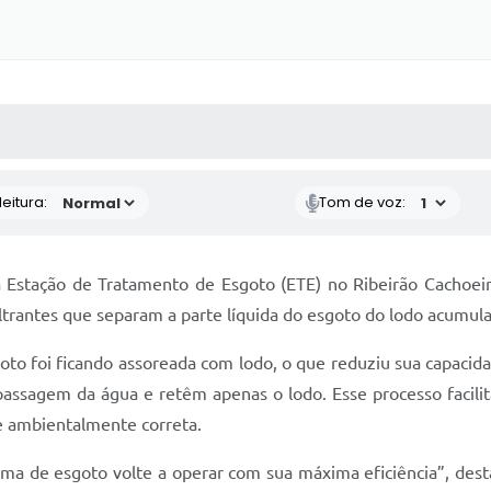
 MÍDIAS
RECEBA NOTÍCIAS
eitura:
Tom de voz:
a Estação de Tratamento de Esgoto (ETE) no Ribeirão Cachoeir
ltrantes que separam a parte líquida do esgoto do lodo acumul
oto foi ficando assoreada com lodo, o que reduziu sua capacid
ssagem da água e retêm apenas o lodo. Esse processo facilita 
e ambientalmente correta.
tema de esgoto volte a operar com sua máxima eficiência”, des