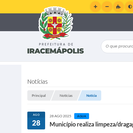
O que procura
Notícias
Principal
Notícias
Notícia
AGO
28 AGO 2025
ÁGUA
28
Município realiza limpeza/drag