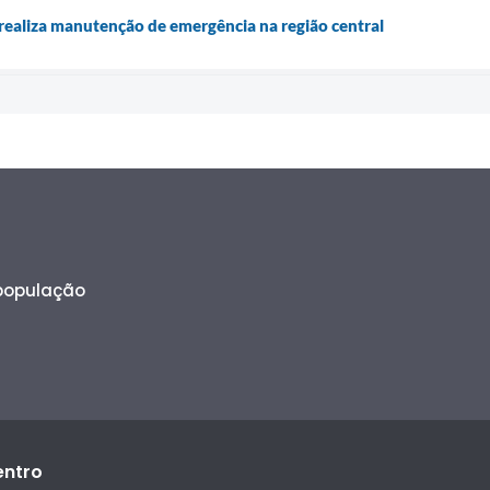
ealiza manutenção de emergência na região central
 população
entro