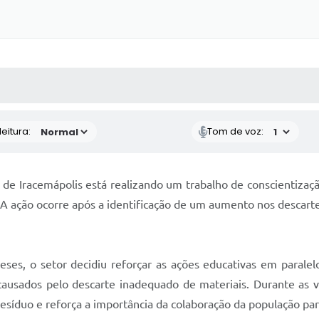
 MÍDIAS
RECEBA NOTÍCIAS
eitura:
Tom de voz:
e Iracemápolis está realizando um trabalho de conscientização
 A ação ocorre após a identificação de um aumento nos descarte
es, o setor decidiu reforçar as ações educativas em paralelo
causados pelo descarte inadequado de materiais. Durante as v
 resíduo e reforça a importância da colaboração da população pa