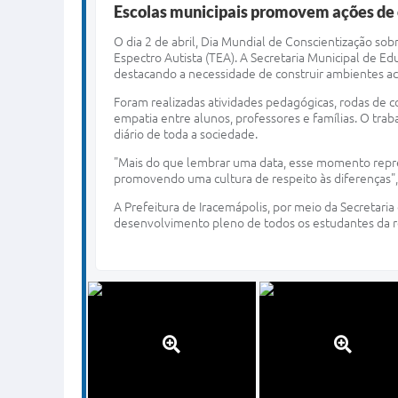
Escolas municipais promovem ações de 
O dia 2 de abril, Dia Mundial de Conscientização so
Espectro Autista (TEA). A Secretaria Municipal de E
destacando a necessidade de construir ambientes ac
Foram realizadas atividades pedagógicas, rodas de 
empatia entre alunos, professores e famílias. O tra
diário de toda a sociedade.
"Mais do que lembrar uma data, esse momento repres
promovendo uma cultura de respeito às diferenças", r
A Prefeitura de Iracemápolis, por meio da Secretar
desenvolvimento pleno de todos os estudantes da r