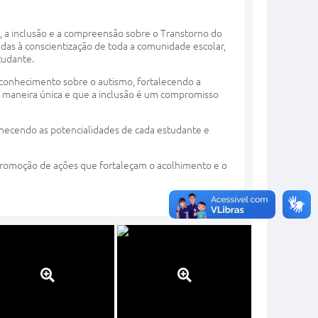
o, a inclusão e a compreensão sobre o Transtorno do
adas à conscientização de toda a comunidade escolar,
tudante.
 conhecimento sobre o autismo, fortalecendo a
de maneira única e que a inclusão é um compromisso
nhecendo as potencialidades de cada estudante e
 promoção de ações que fortaleçam o acolhimento e o