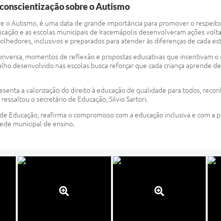
conscientização sobre o Autismo
bre o Autismo, é uma data de grande importância para promover o respeit
ducação e as escolas municipais de Iracemápolis desenvolveram ações volt
olhedores, inclusivos e preparados para atender às diferenças de cada es
conversa, momentos de reflexão e propostas educativas que incentivam o
balho desenvolvido nas escolas busca reforçar que cada criança aprende 
enta a valorização do direito à educação de qualidade para todos, reco
essaltou o secretário de Educação, Silvio Sartori.
ia de Educação, reafirma o compromisso com a educação inclusiva e com a
ede municipal de ensino.