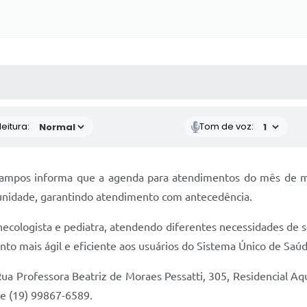
 MÍDIAS
RECEBA NOTÍCIAS
eitura:
Tom de voz:
ampos informa que a agenda para atendimentos do mês de mai
unidade, garantindo atendimento com antecedência.
ginecologista e pediatra, atendendo diferentes necessidades de 
o mais ágil e eficiente aos usuários do Sistema Único de Saúd
a Professora Beatriz de Moraes Pessatti, 305, Residencial Aqua
 e (19) 99867-6589.