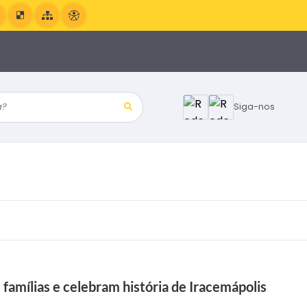
?
Siga-nos
amílias e celebram história de Iracemápolis