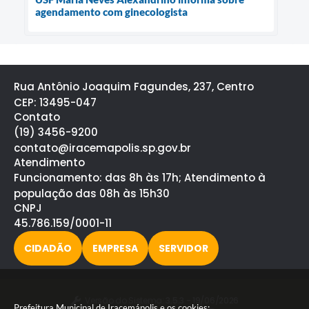
agendamento com ginecologista
Rua Antônio Joaquim Fagundes, 237, Centro
CEP: 13495-047
Contato
(19) 3456-9200
contato@iracemapolis.sp.gov.br
Atendimento
Funcionamento: das 8h às 17h; Atendimento à
população das 08h às 15h30
CNPJ
45.786.159/0001-11
CIDADÃO
EMPRESA
SERVIDOR
Versão do Sistema:
3.5.3 - 19/06/2026
Prefeitura Municipal de Iracemápolis e os cookies: