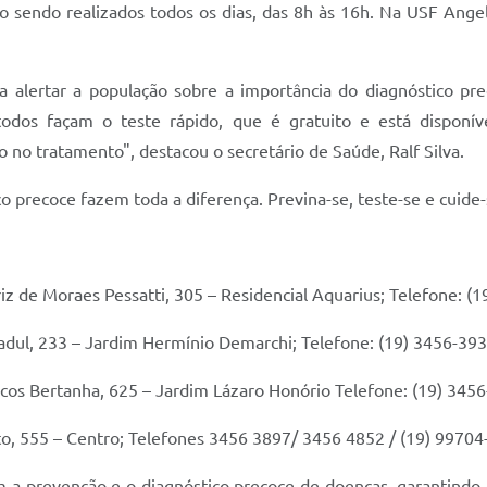
sendo realizados todos os dias, das 8h às 16h. Na USF Angeli
alertar a população sobre a importância do diagnóstico pre
todos façam o teste rápido, que é gratuito e está disponí
 no tratamento", destacou o secretário de Saúde, Ralf Silva.
o precoce fazem toda a diferença. Previna-se, teste-se e cuide-
 de Moraes Pessatti, 305 – Residencial Aquarius; Telefone: (
Fadul, 233 – Jardim Hermínio Demarchi; Telefone: (19) 3456-39
os Bertanha, 625 – Jardim Lázaro Honório Telefone: (19) 345
to, 555 – Centro; Telefones 3456 3897/ 3456 4852 / (19) 9970
 a prevenção e o diagnóstico precoce de doenças, garantindo 