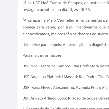
Já na USF Noé Franco de Campos, os testes estão 
testagem acontece no dia 15, às 13h30.
"A campanha Maio Vermelho é fundamental para 
doença sem saber, por isso incentivamos que 
diagnosticamos, maiores são as chances de sucesso
Não deixe para depois. A prevenção e o diagnóstic
Para mais informações:
USF Noé Franco de Campos; Rua Professora Beatriz
USF Angelina Platinetti Massari; Rua Padre Elias 
USF Maria Neves Alexandrino; Avenida Pedro Marc
USF Ângelo Arlindo Lobo; R: João de Souza Barre
A Secretaria de Saúde reforça o compromisso com