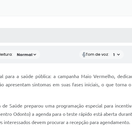
 MÍDIAS
RECEBA NOTÍCIAS
eitura:
Tom de voz:
 para a saúde pública: a campanha Maio Vermelho, dedicad
não apresentam sintomas em suas fases iniciais, o que torna o
aria de Saúde preparou uma programação especial para incent
entro Odonto) a agenda para o teste rápido está aberta duran
 Os interessados devem procurar a recepção para agendamento.