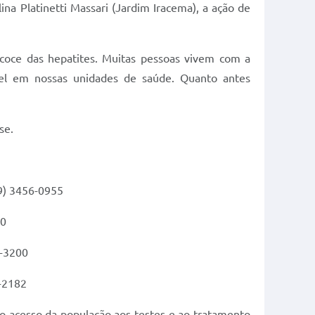
na Platinetti Massari (Jardim Iracema), a ação de
coce das hepatites. Muitas pessoas vivem com a
vel em nossas unidades de saúde. Quanto antes
se.
19) 3456-0955
30
6-3200
4-2182
o acesso da população aos testes e ao tratamento