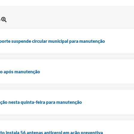
o
orte suspende circular municipal para manutenção
ão após manutenção
ação nesta quinta-feira para manutenção
o instala 56 antenas anticerol em ação preventiva