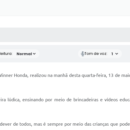
 MÍDIAS
RECEBA NOTÍCIAS
eitura:
Tom de voz:
inner Honda, realizou na manhã desta quarta-feira, 13 de ma
eira lúdica, ensinando por meio de brincadeiras e vídeos edu
m dever de todos, mas é sempre por meio das crianças que pod