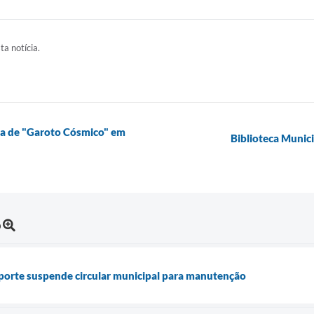
ta notícia.
ta de "Garoto Cósmico" em
Biblioteca Munici
o
orte suspende circular municipal para manutenção