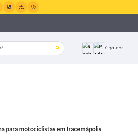
?
Siga-nos
nha para motociclistas em Iracemápolis