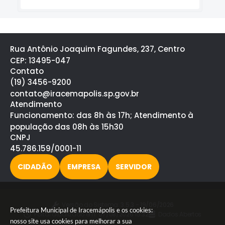
Rua Antônio Joaquim Fagundes, 237, Centro
CEP: 13495-047
Contato
(19) 3456-9200
contato@iracemapolis.sp.gov.br
Atendimento
Funcionamento: das 8h às 17h; Atendimento à
população das 08h às 15h30
CNPJ
45.786.159/0001-11
CIDADÃO
EMPRESA
SERVIDOR
Versão do Sistema:
3.5.3 - 19/06/2026
Prefeitura Municipal de Iracemápolis e os cookies:
Portal atualizado em:
07/08/2026 15:32
Dados Abertos
nosso site usa cookies para melhorar a sua