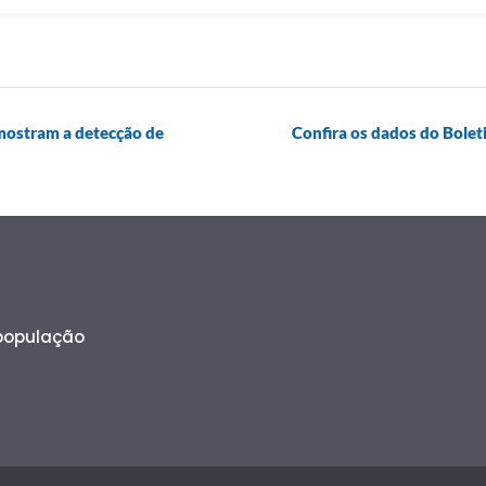
mostram a detecção de
Confira os dados do Bole
 população