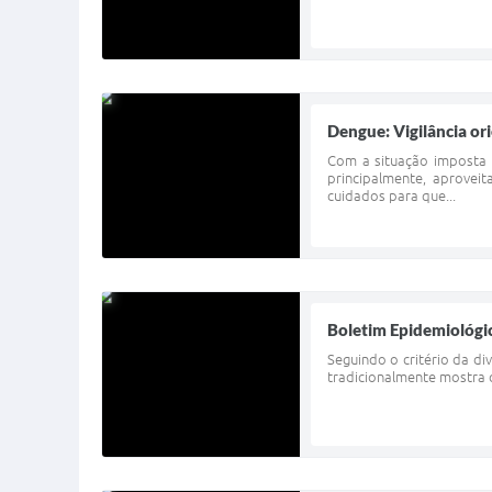
Dengue: Vigilância or
Com a situação imposta 
principalmente, aprove
cuidados para que...
Boletim Epidemiológi
Seguindo o critério da di
tradicionalmente mostra o