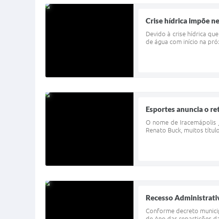
Crise hídrica impõe 
Devido à crise hídrica q
de água com início na pró
Esportes anuncia o re
O nome de Iracemápolis j
Renato Buck, muitos títul
Recesso Administrativ
Conforme decreto municipa
de Ano das repartições da