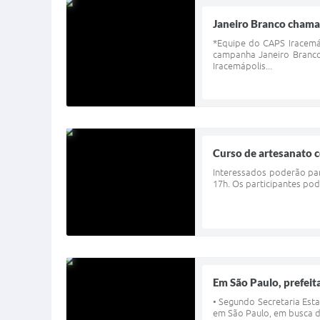
Janeiro Branco chama
*Equipe do CAPS Iracemá
campanha Janeiro Branco
Iracemápolis...
Curso de artesanato c
Interessados poderão part
17h. Os participantes pod
Em São Paulo, prefeita
• Segundo Secretaria Esta
em São Paulo, em busca de