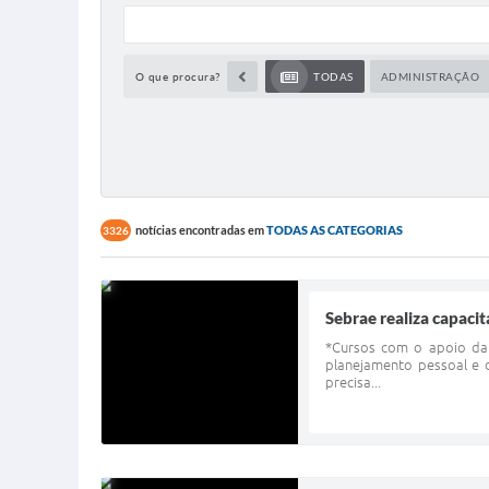
O que procura?
TODAS
ADMINISTRAÇÃO
notícias encontradas em
TODAS AS CATEGORIAS
3326
Sebrae realiza capaci
*Cursos com o apoio da 
planejamento pessoal e 
precisa...