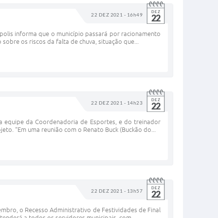
DEZ
22 DEZ 2021 - 16h49
22
ápolis informa que o município passará por racionamento
sobre os riscos da falta de chuva, situação que...
DEZ
22 DEZ 2021 - 14h23
22
a equipe da Coordenadoria de Esportes, e do treinador
rojeto. “Em uma reunião com o Renato Buck (Buckão do...
DEZ
22 DEZ 2021 - 13h57
22
embro, o Recesso Administrativo de Festividades de Final
tenderá a todos os servidores municipais, com...