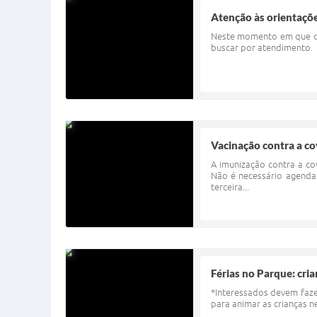
Atenção às orientaçõ
Neste momento em que div
buscar por atendimento.
Vacinação contra a c
A imunização contra a co
Não é necessário agenda
terceira...
Férias no Parque: cri
*Interessados devem faze
para animar as crianças n