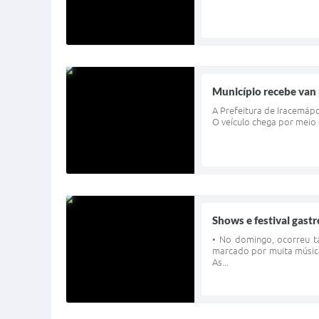
Município recebe van 
A Prefeitura de Iracemáp
O veículo chega por meio 
Shows e festival gast
• No domingo, ocorreu t
marcado por muita música
As...