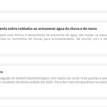
ienta sobre cuidados ao armazenar água da chuva e de reuso
pela crise hídrica e necessidade de economia de água, são muitas as pess
itando os momentos de chuvas para armazenamento. De acordo com o set
co
vulgação do Boletim Epidemiológico, com dados da covid-19 às quartas e sext
 resultado da última análise: dia 04/01. Para dar mais transparência na quest