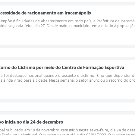
necessidade de racionamento em Iracemápolis
ue impõe dificuldades de abastecimento em todo país, a Prefeitura de Iracem
xima segunda-feira, dia 27. Desde maio, o município tem alertado à população 
torno do Ciclismo por meio do Centro de Formação Esportiva
á foi destaque nacional quando o assunto é ciclismo. E no que depender d
os ainda virão para a cidade. Nesta semana, o setor anunciou o retorno do p
o inicia no dia 24 de dezembro
l publicado em 10 de novembro, tem início nesta sexta-feira, dia 24 de dez
 Prefeitura Municipal. O recesso ocorre até o dia 02/01/2022. O recesso se es