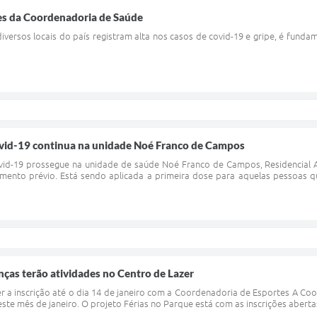
es da Coordenadoria de Saúde
ersos locais do país registram alta nos casos de covid-19 e gripe, é fund
ovid-19 continua na unidade Noé Franco de Campos
vid-19 prossegue na unidade de saúde Noé Franco de Campos, Residencial Aq
mento prévio. Está sendo aplicada a primeira dose para aquelas pessoas 
anças terão atividades no Centro de Lazer
r a inscrição até o dia 14 de janeiro com a Coordenadoria de Esportes A Co
este mês de janeiro. O projeto Férias no Parque está com as inscrições abertas