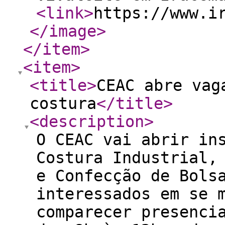
<link
>
https://www.i
</image
>
</item
>
<item
>
<title
>
CEAC abre vag
costura
</title
>
<description
>
O CEAC vai abrir in
Costura Industrial,
e Confecção de Bols
interessados em se 
comparecer presenci