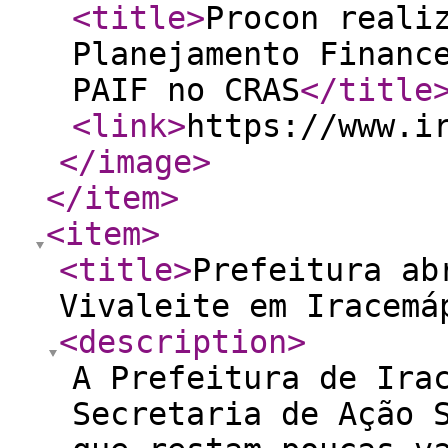
<title
>
Procon reali
Planejamento Financ
PAIF no CRAS
</title
<link
>
https://www.i
</image
>
</item
>
<item
>
<title
>
Prefeitura ab
Vivaleite em Iracemá
<description
>
A Prefeitura de Ira
Secretaria de Ação 