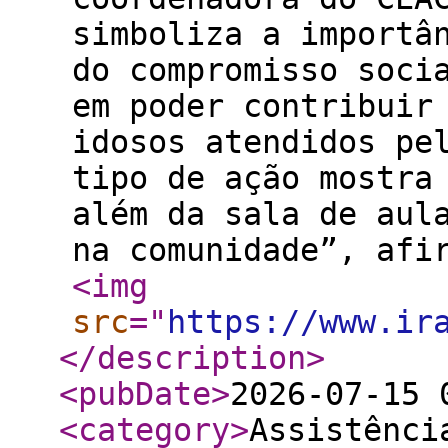
simboliza a importâ
do compromisso soci
em poder contribuir
idosos atendidos pe
tipo de ação mostra
além da sala de aul
na comunidade”, afi
<img
src
="
https://www.ir
</description
>
<pubDate
>
2026-07-15 
<category
>
Assistênci