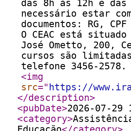
das 8h às 12h e das
necessário estar co
documentos: RG, CPF
O CEAC está situado
José Ometto, 200, C
cursos são limitada
telefone 3456-2578.
<img
src
="
https://www.ir
</description
>
<pubDate
>
2026-07-29 
<category
>
Assistênci
Educação
</category
>