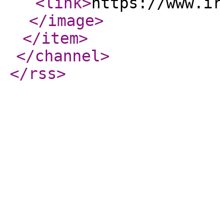
<link
>
https://www.i
</image
>
</item
>
</channel
>
</rss
>