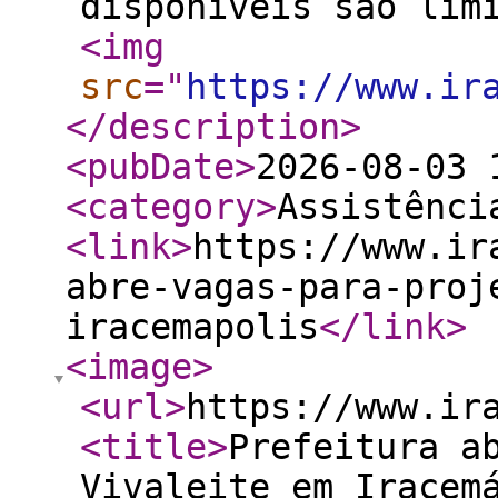
disponíveis são lim
<img
src
="
https://www.ir
</description
>
<pubDate
>
2026-08-03 
<category
>
Assistênci
<link
>
https://www.ir
abre-vagas-para-proj
iracemapolis
</link
>
<image
>
<url
>
https://www.ir
<title
>
Prefeitura a
Vivaleite em Iracem