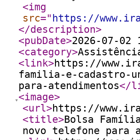
<img
src
="
https://www.ir
</description
>
<pubDate
>
2026-07-02 
<category
>
Assistênci
<link
>
https://www.ir
familia-e-cadastro-u
para-atendimentos
</l
<image
>
<url
>
https://www.ir
<title
>
Bolsa Famíli
novo telefone para 