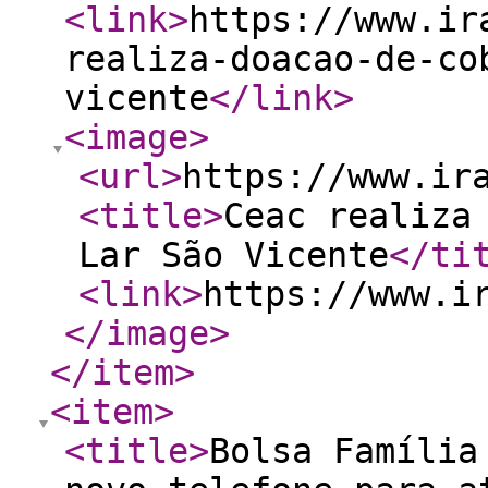
<link
>
https://www.ir
realiza-doacao-de-co
vicente
</link
>
<image
>
<url
>
https://www.ir
<title
>
Ceac realiza
Lar São Vicente
</ti
<link
>
https://www.i
</image
>
</item
>
<item
>
<title
>
Bolsa Família