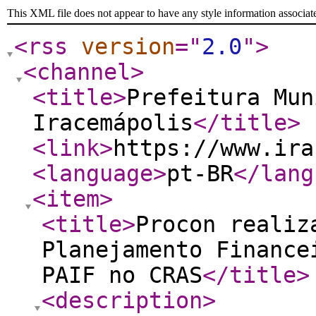
This XML file does not appear to have any style information associat
<rss
version
="
2.0
"
>
<channel
>
<title
>
Prefeitura Mun
Iracemápolis
</title
>
<link
>
https://www.ira
<language
>
pt-BR
</lang
<item
>
<title
>
Procon realiz
Planejamento Finance
PAIF no CRAS
</title
>
<description
>