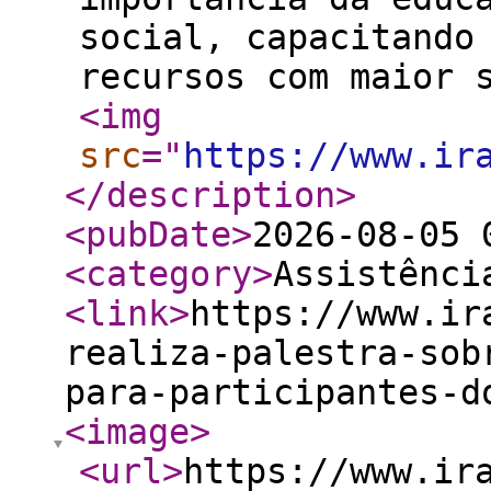
social, capacitando
recursos com maior 
<img
src
="
https://www.ir
</description
>
<pubDate
>
2026-08-05 
<category
>
Assistênci
<link
>
https://www.ir
realiza-palestra-sob
para-participantes-d
<image
>
<url
>
https://www.ir