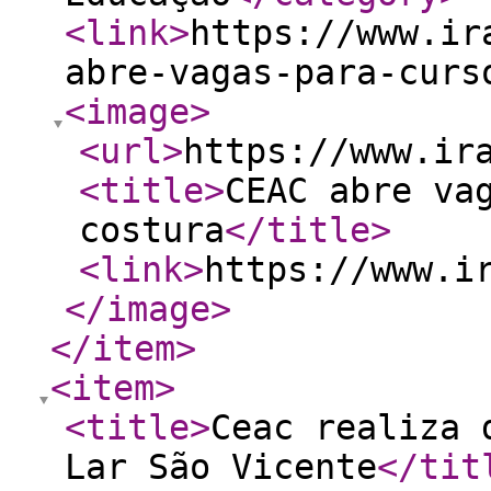
<link
>
https://www.ir
abre-vagas-para-curs
<image
>
<url
>
https://www.ir
<title
>
CEAC abre va
costura
</title
>
<link
>
https://www.i
</image
>
</item
>
<item
>
<title
>
Ceac realiza 
Lar São Vicente
</tit