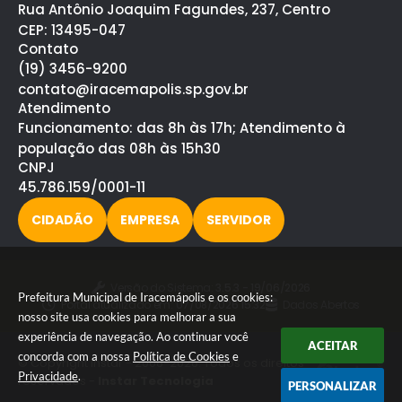
Rua Antônio Joaquim Fagundes, 237, Centro
CEP: 13495-047
Contato
(19) 3456-9200
contato@iracemapolis.sp.gov.br
Atendimento
Funcionamento: das 8h às 17h; Atendimento à
população das 08h às 15h30
CNPJ
45.786.159/0001-11
CIDADÃO
EMPRESA
SERVIDOR
Versão do Sistema:
3.5.3 - 19/06/2026
Prefeitura Municipal de Iracemápolis e os cookies:
Portal atualizado em:
07/08/2026 15:32
Dados Abertos
nosso site usa cookies para melhorar a sua
experiência de navegação. Ao continuar você
ACEITAR
concorda com a nossa
Política de Cookies
e
© Copyright Instar - 2006-2026. Todos os direitos
Privacidade
.
reservados -
Instar Tecnologia
PERSONALIZAR