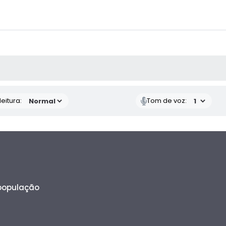
 MÍDIAS
eitura:
Tom de voz:
 população