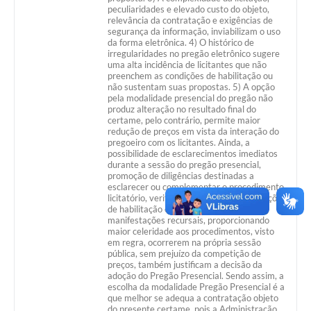
peculiaridades e elevado custo do objeto,
relevância da contratação e exigências de
segurança da informação, inviabilizam o uso
da forma eletrônica. 4) O histórico de
irregularidades no pregão eletrônico sugere
uma alta incidência de licitantes que não
preenchem as condições de habilitação ou
não sustentam suas propostas. 5) A opção
pela modalidade presencial do pregão não
produz alteração no resultado final do
certame, pelo contrário, permite maior
redução de preços em vista da interação do
pregoeiro com os licitantes. Ainda, a
possibilidade de esclarecimentos imediatos
durante a sessão do pregão presencial,
promoção de diligências destinadas a
esclarecer ou complementar o procedimento
licitatório, verificação imediata das condições
de habilitação e execução da proposta,
manifestações recursais, proporcionando
maior celeridade aos procedimentos, visto
em regra, ocorrerem na própria sessão
pública, sem prejuízo da competição de
preços, também justificam a decisão da
adoção do Pregão Presencial. Sendo assim, a
escolha da modalidade Pregão Presencial é a
que melhor se adequa a contratação objeto
do presente certame, pois a Administração