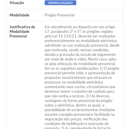
Situação
HOMOLOGADO
Modalidade
Pregão Presencial
Justificativa da
Em atendimento ao disposto em seu artigo
Modalidade
17, parágrafos 2º e 5º, os pregões regidos
Presencial
pela Lei 14.133/21, deverão ser realizados
preferencialmente na modalidade eletrônica
admitindo-se sua realização presencial, desde
que motivada, sendo, nessas condições,
devida a gravação da sessão de julgamento
por meio de áudio e vídeo. Neste caso, opta-
se pela utilização da modalidade presencial,
faz-se as seguintes ponderações: 1) O pregão
presencial permite inibir a apresentação de
propostas insustentáveis que atrasam os
processos na modalidade eletrônica
aumentando seus custos, circunstância que
devemos tomar o máximo de cuidado para
que não venha a ocorrer. 2) Há diversas
vantagens da forme presencial do pregão
sobre a eletrônica, dentre as quais: a
possibilidade de esclarecimentos imediatos
durante o pregão presencial e facilidade na
negociação dos preços, verificação das
condições de habilitação e execução da
proposta. 3) A complexidade da licitação,