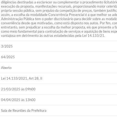
diligências destinadas a esclarecer ou complementar o procedimento licitatório
execução da proposta, manifestações recursais, proporcionando maior celerid
própria sessão pública, sem prejuízo da competição de preços, também justifi
assim, a escolha da modalidade Concorrência Presencial é a que melhor se ad
Administração Pública tem o poder discricionário para decidir sobre as modali
conveniência desde que motivadas, como está disposto nos autos. Por fim, com 
entretanto, sem prejudicar a escolha da melhor proposta, eis que presente a f
como meio fundamental para contratação de serviços e aquisição de bens espe
vantajosa em detrimento às outras estabelecidas pela Lei 14.133/21.
3/2025
64/2025
Aberto
Lei 14.133/2021, Art 28, II
21/03/2025 às 09h00
04/04/2025 às 13h00
Sala de Reuniões da Prefeitura