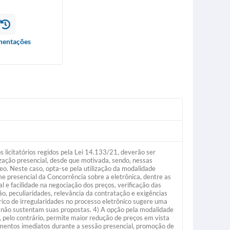
entações
 licitatórios regidos pela Lei 14.133/21, deverão ser
zação presencial, desde que motivada, sendo, nessas
eo. Neste caso, opta-se pela utilização da modalidade
e presencial da Concorrência sobre a eletrônica, dentre as
l e facilidade na negociação dos preços, verificação das
ão, peculiaridades, relevância da contratação e exigências
órico de irregularidades no processo eletrônico sugere uma
ou não sustentam suas propostas. 4) A opção pela modalidade
, pelo contrário, permite maior redução de preços em vista
cimentos imediatos durante a sessão presencial, promoção de