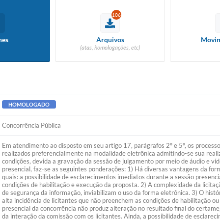
106
hes
Arquivos
Movim
(atas, homologações, etc)
HOMOLOGADO
Concorrência Pública
Em atendimento ao disposto em seu artigo 17, parágrafos 2º e 5º, os processos
realizados preferencialmente na modalidade eletrônica admitindo-se sua reali
condições, devida a gravação da sessão de julgamento por meio de áudio e víd
presencial, faz-se as seguintes ponderações: 1) Há diversas vantagens da form
quais: a possibilidade de esclarecimentos imediatos durante a sessão presencia
condições de habilitação e execução da proposta. 2) A complexidade da licitaç
de segurança da informação, inviabilizam o uso da forma eletrônica. 3) O hist
alta incidência de licitantes que não preenchem as condições de habilitação 
presencial da concorrência não produz alteração no resultado final do certame
da interação da comissão com os licitantes. Ainda, a possibilidade de esclare