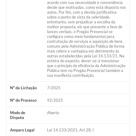
acordo com sua necessidade e conveniência
desde que motivadas, como está disposto nos
autos. Por fim, com a devida justificativa
sobre o ponto de vista da celeridade,
entretanto, sem prejudicar a escolha da
melhor proposta, eis que presente a fase de
lances verbais, o Pregão Presencial se
configura como meio fundamental para
contratação de serviços e aquisição de bens
comuns pela Administração Pública de forma
mais célere e vantajosa em detrimento às
outras estabelecidas pela Lei 14.133/21. Na
esteira do exposto, dever-se-á mencionar
que o princípio da eficiência da Administração
Pública tem no Pregão Presencial também a
sua manifesta contribuição.
Nº da Licitação
7/2025
Nº do Processo
92/2025
Modo de
Aberto
Disputa
Amparo Legal
Lei 14.133/2021, Art 28, I