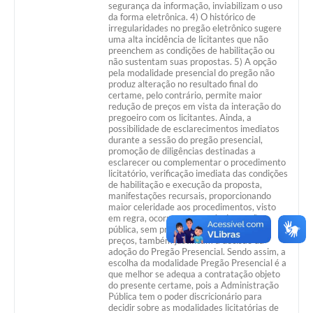
segurança da informação, inviabilizam o uso
da forma eletrônica. 4) O histórico de
irregularidades no pregão eletrônico sugere
uma alta incidência de licitantes que não
preenchem as condições de habilitação ou
não sustentam suas propostas. 5) A opção
pela modalidade presencial do pregão não
produz alteração no resultado final do
certame, pelo contrário, permite maior
redução de preços em vista da interação do
pregoeiro com os licitantes. Ainda, a
possibilidade de esclarecimentos imediatos
durante a sessão do pregão presencial,
promoção de diligências destinadas a
esclarecer ou complementar o procedimento
licitatório, verificação imediata das condições
de habilitação e execução da proposta,
manifestações recursais, proporcionando
maior celeridade aos procedimentos, visto
em regra, ocorrerem na própria sessão
pública, sem prejuízo da competição de
preços, também justificam a decisão da
adoção do Pregão Presencial. Sendo assim, a
escolha da modalidade Pregão Presencial é a
que melhor se adequa a contratação objeto
do presente certame, pois a Administração
Pública tem o poder discricionário para
decidir sobre as modalidades licitatórias de