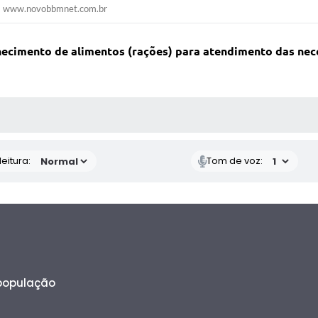
www.novobbmnet.com.br
rnecimento de alimentos (rações) para atendimento das nec
 MÍDIAS
eitura:
Tom de voz:
 população