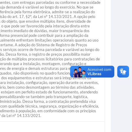
equentes, com entregas parceladas ou conforme a necessidade
uja demanda é variável ao longo do exercício. No que se
ferência pela forma eletrônica, admite-se a realização do
ão do art. 17, §2º, da Lei nº 14.133/2021. A opção pelo
 do objeto, que envolve múltiplos itens, diversidade de
 o que pode ser favorecido pela interação direta entre
recimento imediato de dúvidas, maior transparência dos
 forma presencial pode contribuir para a ampliação da
tualmente enfrentam limitações operacionais quanto ao uso
 certame. A adoção do Sistema de Registro de Preços
 serviços ocorre de forma parcelada e variável ao longo do
o. Dessa forma, o registro de preços possibilita maior
ção de múltiplos processos licitatórios para contratações de
erando que a instalação, montagem, configuração e
ores de energia e demais estruturas para eventos exigem
quados, não disponíveis no quadro funcional da
a dos equipamentos e estruturas será integralmente da
 para instalação, configuração, operação durante os eventos,
ário, bem como desmontagem ao término das atividades.
s estejam em perfeito estado de funcionamento, atendendo
sponsabilizando-se também pelo transporte, logística,
dministração. Dessa forma, a contratação pretendida visa
om qualidade técnica, segurança, organização e eficiência,
dimento à população, em conformidade com os princípios
 5º da Lei nº 14.133/2021.