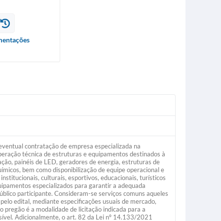
entações
 eventual contratação de empresa especializada na
eração técnica de estruturas e equipamentos destinados à
nação, painéis de LED, geradores de energia, estruturas de
químicos, bem como disponibilização de equipe operacional e
titucionais, culturais, esportivos, educacionais, turísticos
uipamentos especializados para garantir a adequada
público participante. Consideram-se serviços comuns aqueles
elo edital, mediante especificações usuais de mercado,
 pregão é a modalidade de licitação indicada para a
ível. Adicionalmente, o art. 82 da Lei nº 14.133/2021