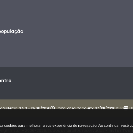
 população
entro
o Sistema:
3.5.3 - 19/06/2026
Portal atualizado em:
07/08/2026 15:10
D
 usa cookies para melhorar a sua experiência de navegação. Ao continuar você
right Instar - 2006-2026. Todos os direitos reservados -
Instar Tec