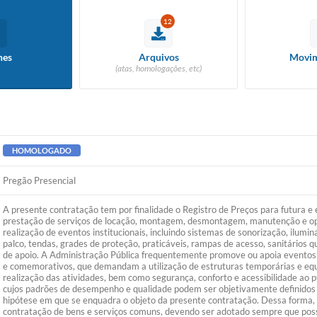
12
hes
Arquivos
Movim
(atas, homologações, etc)
HOMOLOGADO
Pregão Presencial
A presente contratação tem por finalidade o Registro de Preços para futura e
prestação de serviços de locação, montagem, desmontagem, manutenção e op
realização de eventos institucionais, incluindo sistemas de sonorização, ilumi
palco, tendas, grades de proteção, praticáveis, rampas de acesso, sanitários 
de apoio. A Administração Pública frequentemente promove ou apoia eventos ins
e comemorativos, que demandam a utilização de estruturas temporárias e eq
realização das atividades, bem como segurança, conforto e acessibilidade ao 
cujos padrões de desempenho e qualidade podem ser objetivamente definidos p
hipótese em que se enquadra o objeto da presente contratação. Dessa forma, o
contratação de bens e serviços comuns, devendo ser adotado sempre que poss