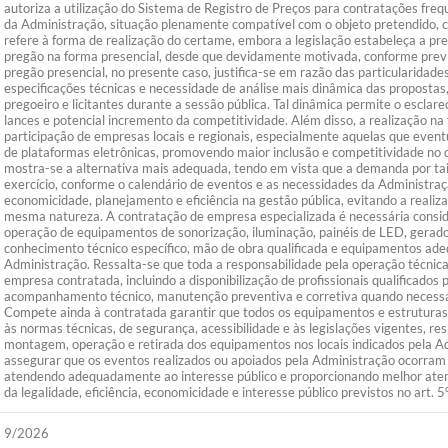
autoriza a utilização do Sistema de Registro de Preços para contratações fr
da Administração, situação plenamente compatível com o objeto pretendido, c
refere à forma de realização do certame, embora a legislação estabeleça a pre
pregão na forma presencial, desde que devidamente motivada, conforme previs
pregão presencial, no presente caso, justifica-se em razão das particularidades
especificações técnicas e necessidade de análise mais dinâmica das propostas,
pregoeiro e licitantes durante a sessão pública. Tal dinâmica permite o escla
lances e potencial incremento da competitividade. Além disso, a realização na
participação de empresas locais e regionais, especialmente aquelas que even
de plataformas eletrônicas, promovendo maior inclusão e competitividade no
mostra-se a alternativa mais adequada, tendo em vista que a demanda por tais
exercício, conforme o calendário de eventos e as necessidades da Administraçã
economicidade, planejamento e eficiência na gestão pública, evitando a realiza
mesma natureza. A contratação de empresa especializada é necessária consid
operação de equipamentos de sonorização, iluminação, painéis de LED, gerad
conhecimento técnico específico, mão de obra qualificada e equipamentos ade
Administração. Ressalta-se que toda a responsabilidade pela operação técnic
empresa contratada, incluindo a disponibilização de profissionais qualificados
acompanhamento técnico, manutenção preventiva e corretiva quando necess
Compete ainda à contratada garantir que todos os equipamentos e estrutura
às normas técnicas, de segurança, acessibilidade e às legislações vigentes, re
montagem, operação e retirada dos equipamentos nos locais indicados pela A
assegurar que os eventos realizados ou apoiados pela Administração ocorram c
atendendo adequadamente ao interesse público e proporcionando melhor aten
da legalidade, eficiência, economicidade e interesse público previstos no art.
9/2026