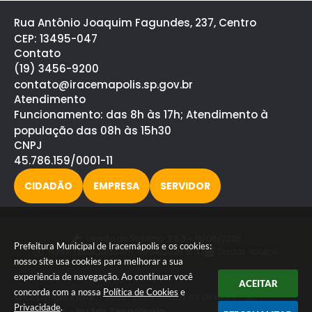
Rua Antônio Joaquim Fagundes, 237, Centro
CEP: 13495-047
Contato
(19) 3456-9200
contato@iracemapolis.sp.gov.br
Atendimento
Funcionamento: das 8h às 17h; Atendimento à
população das 08h às 15h30
CNPJ
45.786.159/0001-11
CIDADÃO
EMPRESA
SERVIDOR
Versão do Sistema:
3.5.3 - 19/06/2026
Prefeitura Municipal de Iracemápolis e os cookies:
Portal atualizado em:
10/08/2026 15:37
Dados Abertos
nosso site usa cookies para melhorar a sua
experiência de navegação. Ao continuar você
ACEITAR
concorda com a nossa
Política de Cookies
e
© Copyright Instar - 2006-2026. Todos os direitos
Privacidade
.
reservados -
Instar Tecnologia