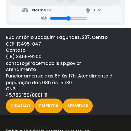
Secr
etar
ia
de
Saú
de
Rua Antônio Joaquim Fagundes, 237, Centro
Ralf
Silva
CEP: 13495-047
Contato
(19) 3456-9200
contato@iracemapolis.sp.gov.br
Atendimento
Funcionamento: das 8h às 17h; Atendimento à
população das 08h às 15h30
CNPJ
45.786.159/0001-11
CIDADÃO
EMPRESA
SERVIDOR
Versão do Sistema:
3.5.3 - 19/06/2026