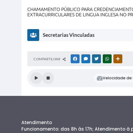
CHAMAMENTO PÚBLICO PARA CREDENCIAMENTO D
EXTRACURRICULARES DE LINGUA INGLESA NO 
Secretarias Vinculadas
S
COMPARTILHAR
FACEBOOK
MESSENGER
TWITTER
WHATSAPP
OUTRAS
e
c
r
Velocidade de l
e
t
a
r
i
a
d
e
Atendimento
E
d
Funcionamento: das 8h às 17h; Atendimento à