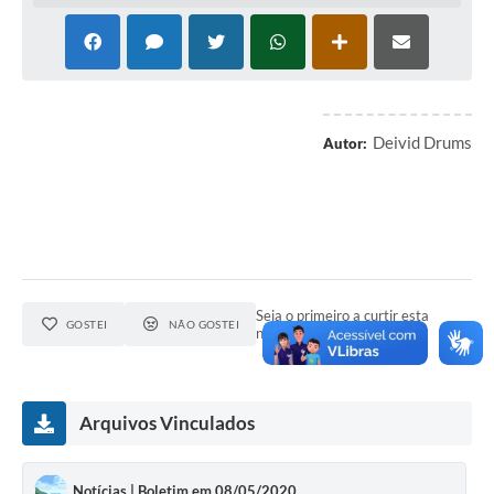
Deivid Drums
Autor:
Seja o primeiro a curtir esta
GOSTEI
NÃO GOSTEI
notícia.
Arquivos Vinculados
Notícias | Boletim em 08/05/2020