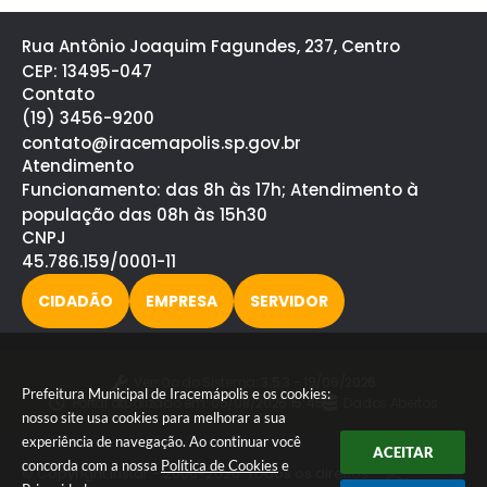
Rua Antônio Joaquim Fagundes, 237, Centro
CEP: 13495-047
Contato
(19) 3456-9200
contato@iracemapolis.sp.gov.br
Atendimento
Funcionamento: das 8h às 17h; Atendimento à
população das 08h às 15h30
CNPJ
45.786.159/0001-11
CIDADÃO
EMPRESA
SERVIDOR
Versão do Sistema:
3.5.3 - 19/06/2026
Prefeitura Municipal de Iracemápolis e os cookies:
Portal atualizado em:
05/08/2026 15:45
Dados Abertos
nosso site usa cookies para melhorar a sua
experiência de navegação. Ao continuar você
ACEITAR
concorda com a nossa
Política de Cookies
e
© Copyright Instar - 2006-2026. Todos os direitos