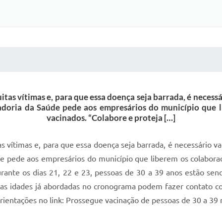
 MÍDIAS
RECEBA NOTÍCIAS
itas vítimas e, para que essa doença seja barrada, é necess
nadoria da Saúde pede aos empresários do município que 
vacinados. “Colabore e proteja […]
s vítimas e, para que essa doença seja barrada, é necessário va
de pede aos empresários do município que liberem os colabora
 Durante os dias 21, 22 e 23, pessoas de 30 a 39 anos estão 
ras idades já abordadas no cronograma podem fazer contato co
ientações no link: Prossegue vacinação de pessoas de 30 a 39 