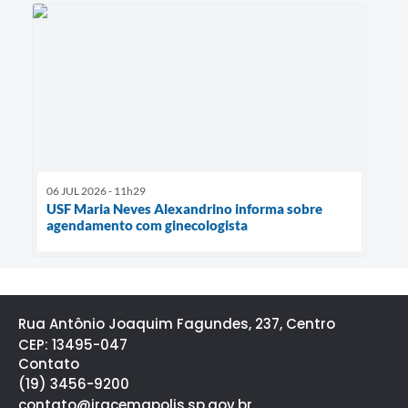
06 JUL 2026 - 11h29
USF Maria Neves Alexandrino informa sobre
agendamento com ginecologista
Rua Antônio Joaquim Fagundes, 237, Centro
CEP: 13495-047
Contato
(19) 3456-9200
contato@iracemapolis.sp.gov.br