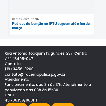
01 MAR 2024 - 14h07
Pedidos de isenção no IPTU seguem até o fim de
março
Rua Antônio Joaquim Fagundes, 237, Centro
CEP: 13495-047
Contato
(19) 3456-9200
contato@iracemapolis.sp.gov.br
Atendimento
Funcionamento: das 8h às 17h; Atendimento à
população das 08h às 15h30
CNPJ
45.786.159/0001-11