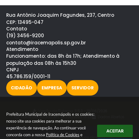
Rua Antônio Joaquim Fagundes, 237, Centro
CEP: 13495-047
Contato
(19) 3456-9200
contato@iracemapolis.sp.gov.br
Atendimento
Funcionamento: das 8h às 17h; Atendimento à
população das 08h às 15h30
CNPJ
45.786.159/0001-11
CIDADÃO
EMPRESA
SERVIDOR
Versão do Sistema:
3.5.3 - 19/06/2026
Prefeitura Municipal de Iracemápolis e os cookies:
Portal atualizado em:
07/08/2026 15:32
Dados Abertos
nosso site usa cookies para melhorar a sua
experiência de navegação. Ao continuar você
ACEITAR
concorda com a nossa
Política de Cookies
e
© Copyright Instar - 2006-2026. Todos os direitos