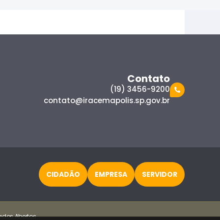
Contato
(19) 3456-9200
contato@iracemapolis.sp.gov.br
CIDADÃO
EMPRESA
SERVIDOR
ados Abertos