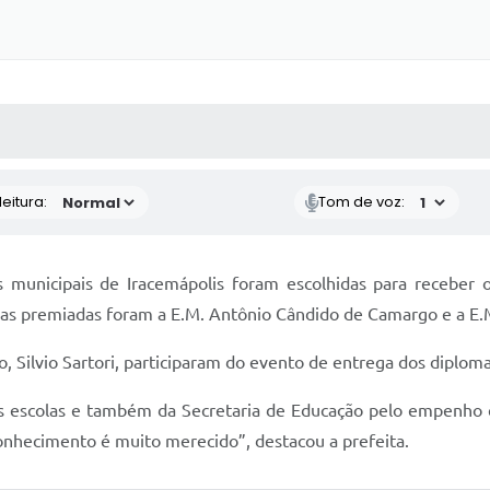
 MÍDIAS
RECEBA NOTÍCIAS
eitura:
Tom de voz:
as municipais de Iracemápolis foram escolhidas para receber
las premiadas foram a E.M. Antônio Cândido de Camargo e a E.
ão, Silvio Sartori, participaram do evento de entrega dos diplo
das escolas e também da Secretaria de Educação pelo empenho 
econhecimento é muito merecido”, destacou a prefeita.