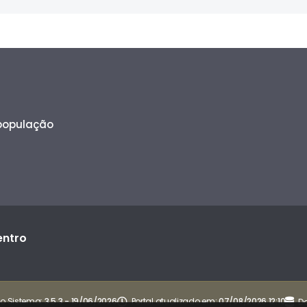
 população
entro
o Sistema:
3.5.3 - 19/06/2026
Portal atualizado em:
07/08/2026 12:10
D