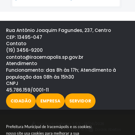
Rua Antônio Joaquim Fagundes, 237, Centro
CEP: 13495-047
Contato
(19) 3456-9200
contato@iracemapolis.sp.gov.br
Atendimento
Funcionamento: das 8h às 17h; Atendimento à
população das 08h às 15h30
CNPJ
45.786.159/0001-11
CIDADÃO
EMPRESA
SERVIDOR
Versão do Sistema:
3.5.3 - 19/06/2026
Prefeitura Municipal de Iracemápolis e os cookies:
Portal atualizado em:
06/08/2026 15:52
Dados Abertos
nosso site usa cookies para melhorar a sua