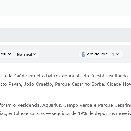
 MÍDIAS
RECEBA NOTÍCIAS
eitura:
Tom de voz:
a de Saúde em oito bairros do município já está resultando n
etto Pavan, João Ometto, Parque Cesarino Borba, Cidade Nov
oram o Residencial Aquarius, Campo Verde e Parque Cesarino
xo, entulho e sucatas — seguidos de 19% de depósitos móveis