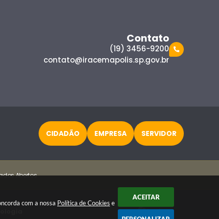
Contato
(19) 3456-9200
contato@iracemapolis.sp.gov.br
CIDADÃO
EMPRESA
SERVIDOR
ados Abertos
ACEITAR
 concorda com a nossa
Política de Cookies
e
nologia