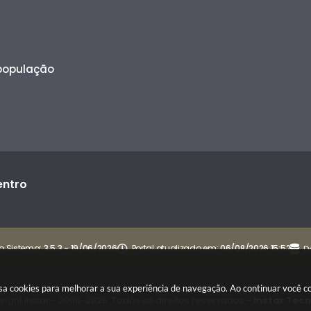
 população
entro
o Sistema:
3.5.3 - 19/06/2026
Portal atualizado em:
06/08/2026 15:52
D
 usa cookies para melhorar a sua experiência de navegação. Ao continuar você
right Instar - 2006-2026. Todos os direitos reservados -
Instar Tec