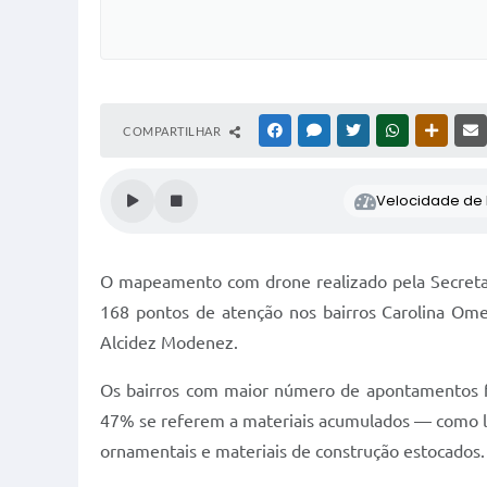
COMPARTILHAR
FACEBOOK
MESSENGER
TWITTER
WHATSAPP
OUTRAS
Velocidade de l
O mapeamento com drone realizado pela Secretari
168 pontos de atenção nos bairros Carolina Om
Alcidez Modenez.
Os bairros com maior número de apontamentos f
47% se referem a materiais acumulados — como li
ornamentais e materiais de construção estocados.