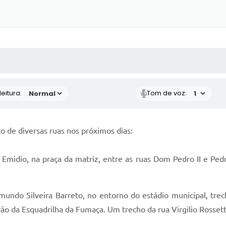
 MÍDIAS
RECEBA NOTÍCIAS
eitura:
Tom de voz:
 de diversas ruas nos próximos dias:
midio, na praça da matriz, entre as ruas Dom Pedro II e Pedro
ndo Silveira Barreto, no entorno do estádio municipal, trech
ção da Esquadrilha da Fumaça. Um trecho da rua Virgilio Rosse