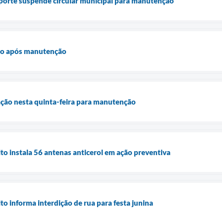
orte suspende circular municipal para manutenção
ão após manutenção
ação nesta quinta-feira para manutenção
o instala 56 antenas anticerol em ação preventiva
o informa interdição de rua para festa junina