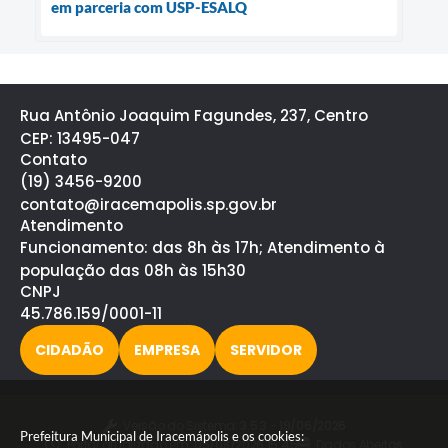
em parceria com USP-ESALQ
Rua Antônio Joaquim Fagundes, 237, Centro
CEP: 13495-047
Contato
(19) 3456-9200
contato@iracemapolis.sp.gov.br
Atendimento
Funcionamento: das 8h às 17h; Atendimento à
população das 08h às 15h30
CNPJ
45.786.159/0001-11
CIDADÃO
EMPRESA
SERVIDOR
Versão do Sistema:
3.5.3 - 19/06/2026
Prefeitura Municipal de Iracemápolis e os cookies:
Portal atualizado em:
05/08/2026 15:45
Dados Abertos