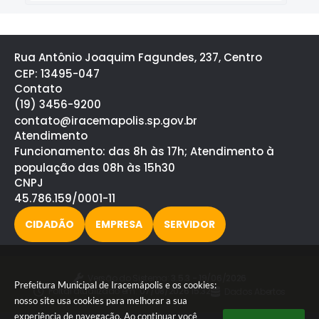
Rua Antônio Joaquim Fagundes, 237, Centro
CEP: 13495-047
Contato
(19) 3456-9200
contato@iracemapolis.sp.gov.br
Atendimento
Funcionamento: das 8h às 17h; Atendimento à
população das 08h às 15h30
CNPJ
45.786.159/0001-11
CIDADÃO
EMPRESA
SERVIDOR
Versão do Sistema:
3.5.3 - 19/06/2026
Prefeitura Municipal de Iracemápolis e os cookies:
Portal atualizado em:
07/08/2026 15:32
Dados Abertos
nosso site usa cookies para melhorar a sua
experiência de navegação. Ao continuar você