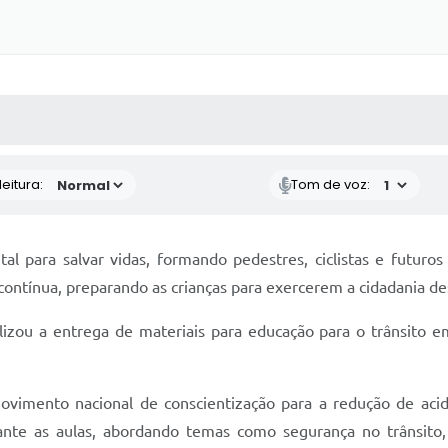
 MÍDIAS
RECEBA NOTÍCIAS
eitura:
Tom de voz:
al para salvar vidas, formando pedestres, ciclistas e futuro
 contínua, preparando as crianças para exercerem a cidadania d
izou a entrega de materiais para educação para o trânsito em 
imento nacional de conscientização para a redução de acide
rante as aulas, abordando temas como segurança no trânsit