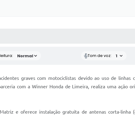
 MÍDIAS
RECEBA NOTÍCIAS
eitura:
Tom de voz:
cidentes graves com motociclistas devido ao uso de linhas c
rceria com a Winner Honda de Limeira, realiza uma ação orie
riz e oferece instalação gratuita de antenas corta-linha (c