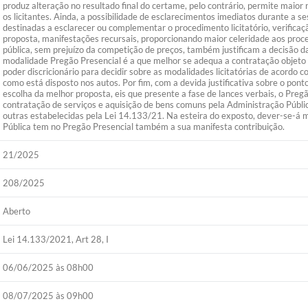
produz alteração no resultado final do certame, pelo contrário, permite maio
os licitantes. Ainda, a possibilidade de esclarecimentos imediatos durante a s
destinadas a esclarecer ou complementar o procedimento licitatório, verifica
proposta, manifestações recursais, proporcionando maior celeridade aos proc
pública, sem prejuízo da competição de preços, também justificam a decisão d
modalidade Pregão Presencial é a que melhor se adequa a contratação objeto 
poder discricionário para decidir sobre as modalidades licitatórias de acordo
como está disposto nos autos. Por fim, com a devida justificativa sobre o ponto
escolha da melhor proposta, eis que presente a fase de lances verbais, o Pre
contratação de serviços e aquisição de bens comuns pela Administração Públi
outras estabelecidas pela Lei 14.133/21. Na esteira do exposto, dever-se-á m
Pública tem no Pregão Presencial também a sua manifesta contribuição.
21/2025
208/2025
Aberto
Lei 14.133/2021, Art 28, I
06/06/2025 às 08h00
08/07/2025 às 09h00