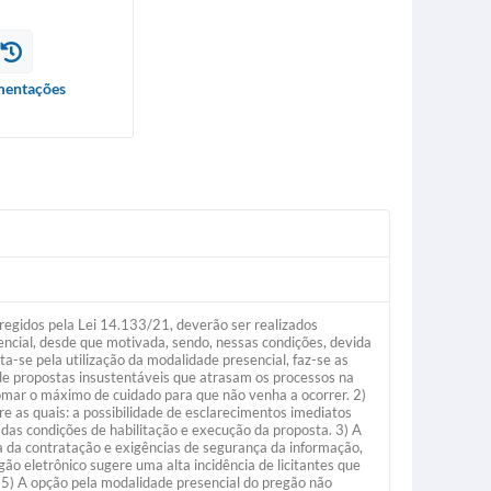
entações
regidos pela Lei 14.133/21, deverão ser realizados
encial, desde que motivada, sendo, nessas condições, devida
a-se pela utilização da modalidade presencial, faz-se as
 de propostas insustentáveis que atrasam os processos na
mar o máximo de cuidado para que não venha a ocorrer. 2)
e as quais: a possibilidade de esclarecimentos imediatos
o das condições de habilitação e execução da proposta. 3) A
ia da contratação e exigências de segurança da informação,
egão eletrônico sugere uma alta incidência de licitantes que
 5) A opção pela modalidade presencial do pregão não