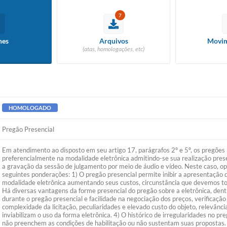
7
hes
Arquivos
Movim
(atas, homologações, etc)
HOMOLOGADO
Pregão Presencial
Em atendimento ao disposto em seu artigo 17, parágrafos 2º e 5º, os pregões 
preferencialmente na modalidade eletrônica admitindo-se sua realização pres
a gravação da sessão de julgamento por meio de áudio e vídeo. Neste caso, opt
seguintes ponderações: 1) O pregão presencial permite inibir a apresentação
modalidade eletrônica aumentando seus custos, circunstância que devemos to
Há diversas vantagens da forme presencial do pregão sobre a eletrônica, dentr
durante o pregão presencial e facilidade na negociação dos preços, verificaçã
complexidade da licitação, peculiaridades e elevado custo do objeto, relevânc
inviabilizam o uso da forma eletrônica. 4) O histórico de irregularidades no pr
não preenchem as condições de habilitação ou não sustentam suas propostas.