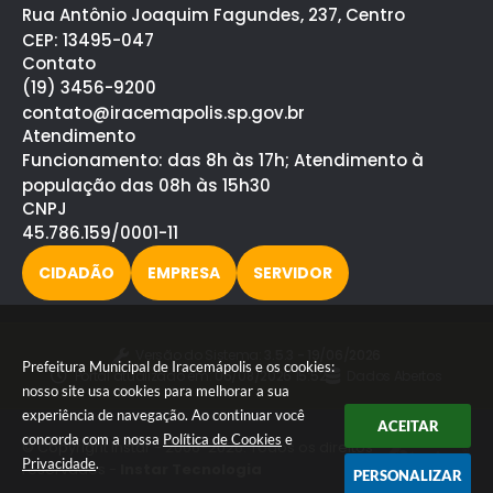
Rua Antônio Joaquim Fagundes, 237, Centro
CEP: 13495-047
Contato
(19) 3456-9200
contato@iracemapolis.sp.gov.br
Atendimento
Funcionamento: das 8h às 17h; Atendimento à
população das 08h às 15h30
CNPJ
45.786.159/0001-11
CIDADÃO
EMPRESA
SERVIDOR
Versão do Sistema:
3.5.3 - 19/06/2026
Prefeitura Municipal de Iracemápolis e os cookies:
Portal atualizado em:
06/08/2026 15:52
Dados Abertos
nosso site usa cookies para melhorar a sua
experiência de navegação. Ao continuar você
ACEITAR
concorda com a nossa
Política de Cookies
e
© Copyright Instar - 2006-2026. Todos os direitos
Privacidade
.
reservados -
Instar Tecnologia
PERSONALIZAR